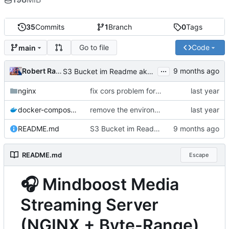
35
Commits
1
Branch
0
Tags
Go to file
Code
main
...
Robert Rapp
S3 Bucket im Readme aktualisiert.
nginx
fix cors problem for fart
docker-compose.yml
remove the environment configs as they never work
README.md
S3 Bucket im Readme aktualisiert.
README.md
Escape
🎧
Mindboost Media
Streaming Server
(NGINX + Byte-Range)