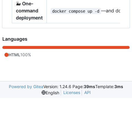
🐳
One-
command
—and done.
docker compose up -d
deployment
Languages
HTML
100%
Powered by Gitea
Version: 1.24.6 Page:
39ms
Template:
3ms
Licenses
API
English