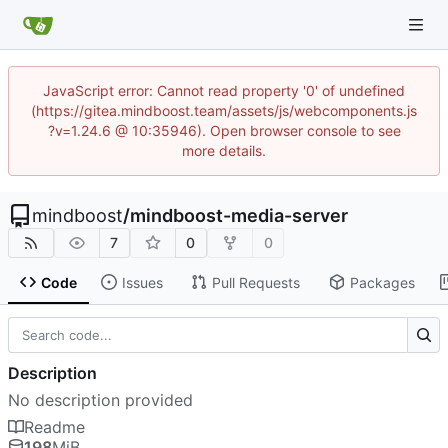
JavaScript error: Cannot read property '0' of undefined
(https://gitea.mindboost.team/assets/js/webcomponents.js
?v=1.24.6 @ 10:35946). Open browser console to see
more details.
mindboost
/
mindboost-media-server
7
0
0
Code
Issues
Pull Requests
Packages
Description
No description provided
Readme
198
MiB