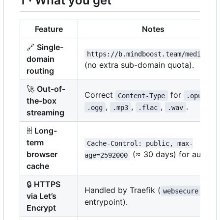
1 · What you get
Feature
Notes
🔗
Single-
https://b.mindboost.team/media/**
domain
(no extra sub-domain quota).
routing
🚀
Out-of-
Correct
for
,
Content-Type
.opus
the-box
,
,
,
.
.ogg
.mp3
.flac
.wav
streaming
🗄️
Long-
term
Cache-Control: public, max-
browser
(≈ 30 days) for audio.
age=2592000
cache
🔒
HTTPS
Handled by Traefik (
websecure
via Let
’
s
entrypoint).
Encrypt