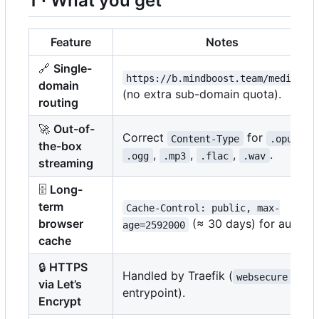
1 · What you get
Feature
Notes
🔗
Single-
https://b.mindboost.team/media/**
domain
(no extra sub-domain quota).
routing
🚀
Out-of-
Correct
for
,
Content-Type
.opus
the-box
,
,
,
.
.ogg
.mp3
.flac
.wav
streaming
🗄️
Long-
term
Cache-Control: public, max-
browser
(≈ 30 days) for audio.
age=2592000
cache
🔒
HTTPS
Handled by Traefik (
websecure
via Let
’
s
entrypoint).
Encrypt