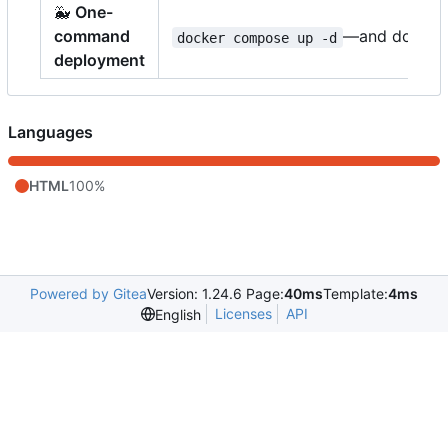
🐳
One-
command
—and done.
docker compose up -d
deployment
Languages
HTML
100%
Powered by Gitea
Version: 1.24.6 Page:
40ms
Template:
4ms
Licenses
API
English