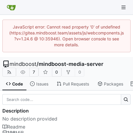
JavaScript error: Cannot read property '0' of undefined
(https://gitea.mindboost.team/assets/js/webcomponents.js
?v=1.24.6 @ 10:35946). Open browser console to see
more details.
mindboost
/
mindboost-media-server
7
0
0
Code
Issues
Pull Requests
Packages
Description
No description provided
Readme
198
MiB