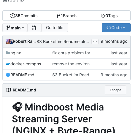
35
Commits
1
Branch
0
Tags
Go to file
Code
main
...
Robert Rapp
S3 Bucket im Readme aktualisiert.
nginx
fix cors problem for fart
docker-compose.yml
remove the environment configs as they never work
README.md
S3 Bucket im Readme aktualisiert.
README.md
Escape
🎧
Mindboost Media
Streaming Server
(NGINX + Byte-Range)